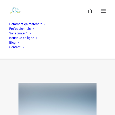
Comment ça marche ?
Professionnels
Demo media 668594028
Sanzonate ™
Boutique en ligne
Accueil
Header | Pages | Contact Creative
Blog
Demo media 668594028
Contact