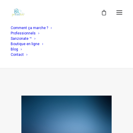
Comment ça marche ?
Professionnels
Demo media 796776367
Sanzonate ™
Boutique en ligne
Accueil
Header | Homepage | Portfolio Classic
Blog
Demo media 796776367
Contact